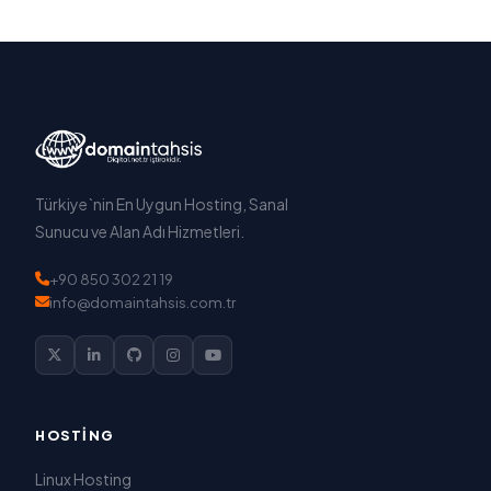
Türkiye`nin En Uygun Hosting, Sanal
Sunucu ve Alan Adı Hizmetleri.
+90 850 302 21 19
info@domaintahsis.com.tr
HOSTING
Linux Hosting