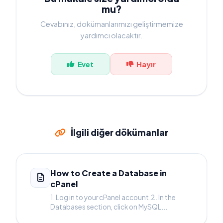
mu?
Cevabınız, dokümanlarımızı geliştirmemize
yardımcı olacaktır.
Evet
Hayır
İlgili diğer dökümanlar
How to Create a Database in
cPanel
1. Log in to your cPanel account.2. In the
Databases section, click on MySQL...