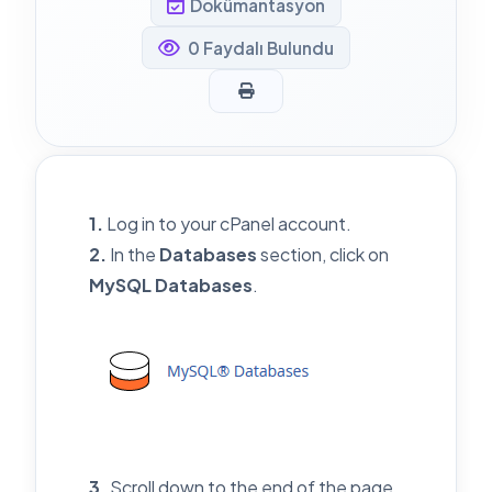
Dokümantasyon
0 Faydalı Bulundu
1.
Log in to your cPanel account.
2.
In the
Databases
section, click on
MySQL Databases
.
3.
Scroll down to the end of the page