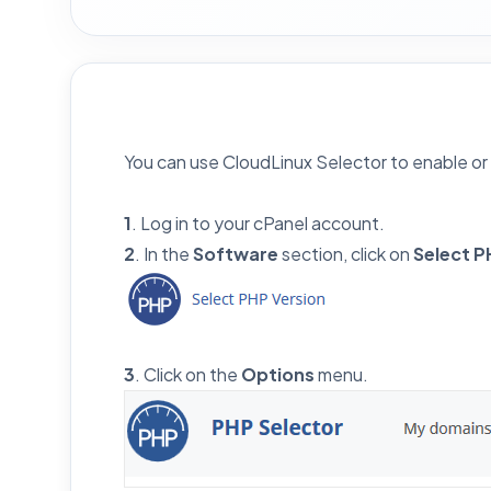
You can use CloudLinux Selector to enable or
1
. Log in to your cPanel account.
2
. In the
Software
section, click on
Select P
3
. Click on the
Options
menu.