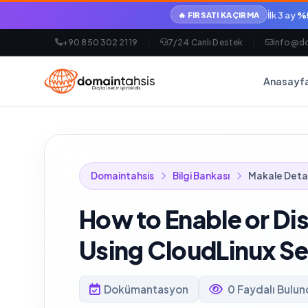
İlk 3 ay
%5
🔥 FIRSATI KAÇIRMA
+90 850 302 21 19
7/24 Canlı Destek
info@do
Anasayf
Domaintahsis
Bilgi Bankası
Makale Deta
How to Enable or Di
Using CloudLinux Sel
Dokümantasyon
0 Faydalı Bulu