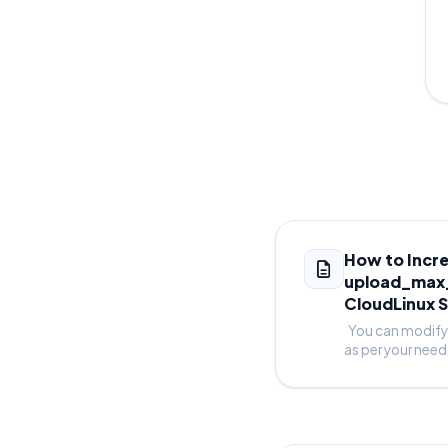
How to Incr
upload_max_f
CloudLinux S
You can modify
as per your needs