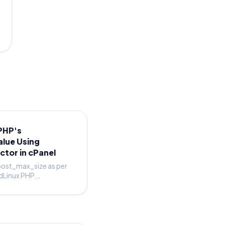
PHP's
lue Using
ctor in cPanel
ost_max_size as per
dLinux PHP...