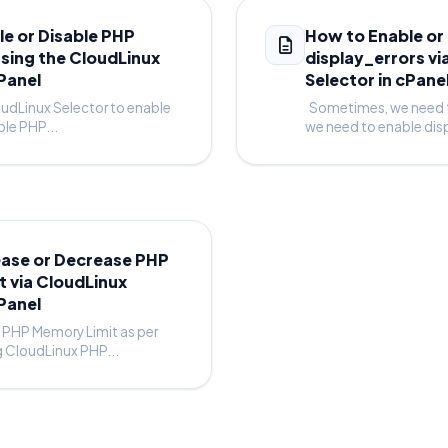
e or Disable PHP
How to Enable or
sing the CloudLinux
display_errors vi
cPanel
Selector in cPane
udLinux Selector to enable
Sometimes, we need 
ble PHP...
we need to enable disp
ease or Decrease PHP
 via CloudLinux
cPanel
PHP Memory Limit as per
g CloudLinux PHP...