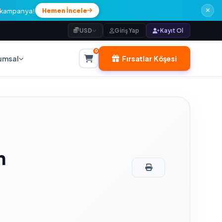
l kampanya!
Hemen İncele
USD
Giriş Yap
Kayıt Ol
0
Fırsatlar Köşesi
umsal
n