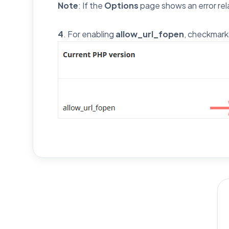
Note
: If the
Options
page shows an error rela
4
. For enabling
allow_url_fopen
, checkmark i