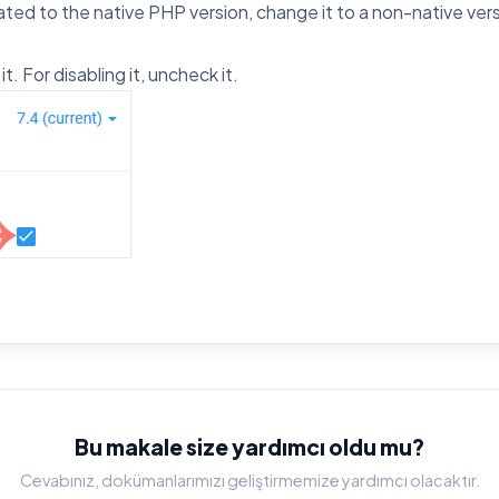
ted to the native PHP version, change it to a non-native versi
t. For disabling it, uncheck it.
Bu makale size yardımcı oldu mu?
Cevabınız, dokümanlarımızı geliştirmemize yardımcı olacaktır.