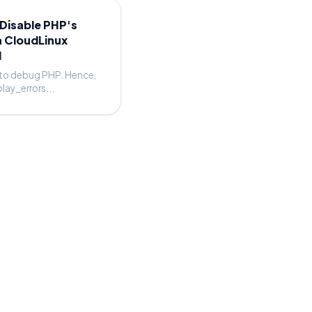
 Disable PHP's
a CloudLinux
l
to debug PHP. Hence,
lay_errors...