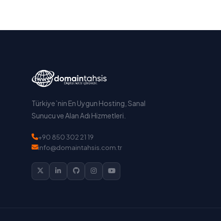
Türkiye`nin En Uygun Hosting, Sanal
Sunucu ve Alan Adı Hizmetleri.
+90 850 302 21 19
info@domaintahsis.com.tr