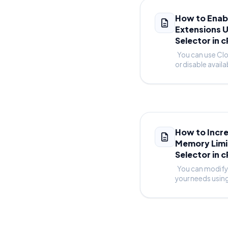
How to Enabl
Extensions U
Selector in 
You can use Clo
or disable availa
How to Incr
Memory Limit
Selector in 
You can modify 
your needs usin