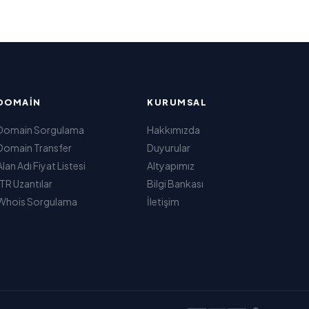
DOMAIN
KURUMSAL
Domain Sorgulama
Hakkımızda
Domain Transfer
Duyurular
Alan Adı Fiyat Listesi
Altyapımız
.TR Uzantılar
Bilgi Bankası
Whois Sorgulama
İletişim