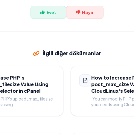
Evet
Hayır
İlgili diğer dökümanlar
ease PHP's
How to Increase 
ilesize Value Using
post_max_size Va
elector in cPanel
CloudLinux's Sele
 PHP's upload_max_filesize
You can modify PHP p
 using...
your needs using Clou