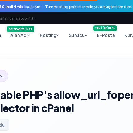
0 indirimle
başlayın — Tüm hosting paketlerinde yeni müşterilere öze
maintahsis.com.tr
YENI ÜRÜN %
KAMPANYA %30
a
E-Posta
Alan Adı
Hosting
Sunucu
Kur
yı
sable PHP's allow_url_fope
ector in cPanel
ndu