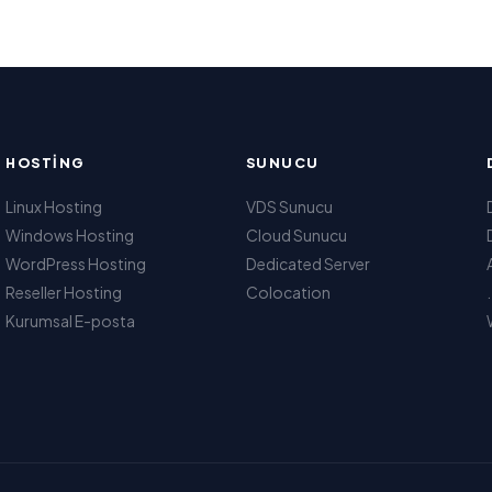
HOSTING
SUNUCU
Linux Hosting
VDS Sunucu
Windows Hosting
Cloud Sunucu
WordPress Hosting
Dedicated Server
Reseller Hosting
Colocation
Kurumsal E-posta