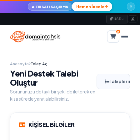
Hemen İncele
🔥 FIRSATI KAÇIRMA
USD
0
Anasayfa
Talep Aç
Yeni Destek Talebi
Oluştur
Taleplerim
Sorununuzu detaylı bir şekilde ileterek en
kısa sürede yanıt alabilirsiniz.
KİŞİSEL BİLGİLER