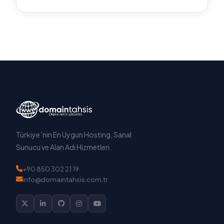
Türkiye`nin En Uygun Hosting, Sanal
Sunucu ve Alan Adı Hizmetleri.
+90 850 302 21 19
info@domaintahsis.com.tr