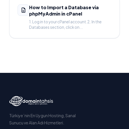
How to Import a Database via
phpMyAdmin in cPanel
1. Log in to your cPanel account.2. In the
Databases section, click on...
Türkiye`nin En Uygun Hosting, Sanal
Sunucu ve Alan Adı Hizmetleri.