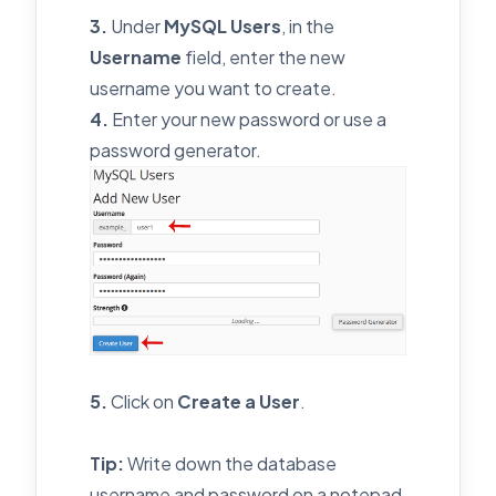
3.
Under
MySQL Users
, in the
Username
field, enter the new
username you want to create.
4.
Enter your new password or use a
password generator.
5.
Click on
Create a User
.
Tip:
Write down the database
username and password on a notepad