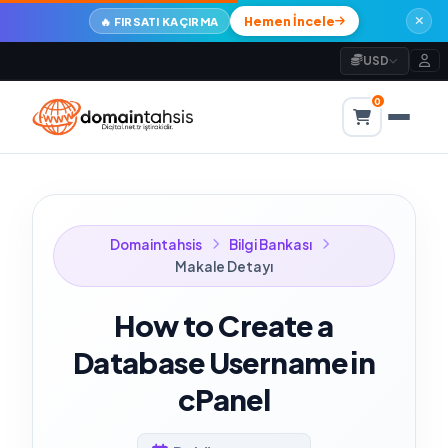
Hemen İncele
🔥 FIRSATI KAÇIRMA
USD
0
Domaintahsis
Bilgi Bankası
Makale Detayı
How to Create a
Database Username in
cPanel