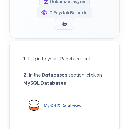
Dokümantasyon
0 Faydalı Bulundu
1.
Log in to your cPanel account.
2.
In the
Databases
section, click on
MySQL Databases
.